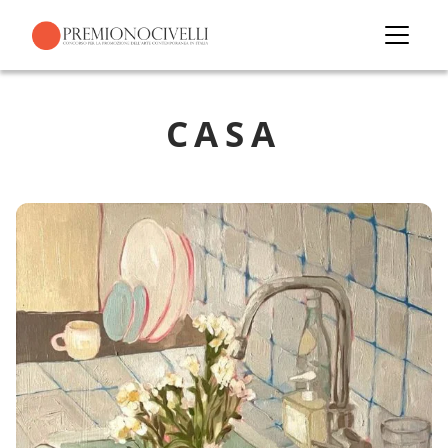
About
Accedi
Artisti
CASA
Edizioni
Mostre
Giuria
News