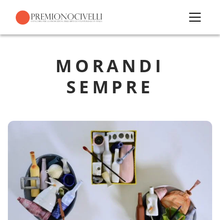
About
Accedi
Artisti
MORANDI
Edizioni
SEMPRE
Mostre
Giuria
News